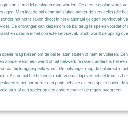
ogte van je middel geslagen mag worden. De eerste opslag wordt van
slagen. Men laat de bal eenmaal stuiten achter de servicelijn (die h
zonder het net te raken direct in het diagonaal gelegen servicevak v
ice). De ontvanger kan kiezen om de bal terug te spelen voordat of 
d raakt en daarna in het correcte servicevak landt, wordt de opslag o
 speler mag kiezen om de bal te laten stuiten of hem te volleren. Een
en zonder eerst een wand of het hekwerk te raken, anders is het een f
ordat hij teruggespeeld wordt. De ontvanger mag de bal direct in he
elen. Als de bal het hekwerk raakt voordat hij over het net komt is het 
slagen is het normaliter een punt; behalve als een speler buiten de k
veld stuit of een speler op een andere manier de regels overtreedt.