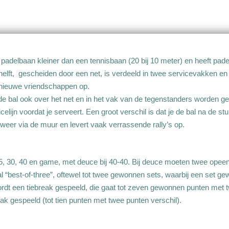
en padelbaan kleiner dan een tennisbaan (20 bij 10 meter) en heeft pad
lft, gescheiden door een net, is verdeeld in twee servicevakken en 
e nieuwe vriendschappen op.
 de bal ook over het net en in het vak van de tegenstanders worden g
celijn voordat je serveert. Een groot verschil is dat je de bal na de 
weer via de muur en levert vaak verrassende rally’s op.
jk 15, 30, 40 en game, met deuce bij 40-40. Bij deuce moeten twee op
 “best-of-three”, oftewel tot twee gewonnen sets, waarbij een set g
ordt een tiebreak gespeeld, die gaat tot zeven gewonnen punten met 
eak gespeeld (tot tien punten met twee punten verschil).