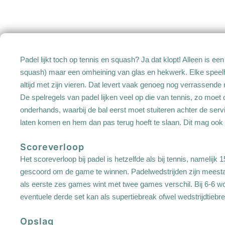
Padel lijkt toch op tennis en squash? Ja dat klopt! Alleen is e
squash) maar een omheining van glas en hekwerk. Elke speelhe
altijd met zijn vieren. Dat levert vaak genoeg nog verrassend
De spelregels van padel lijken veel op die van tennis, zo moet
onderhands, waarbij de bal eerst moet stuiteren achter de servi
laten komen en hem dan pas terug hoeft te slaan. Dit mag ook 
Scoreverloop
Het scoreverloop bij padel is hetzelfde als bij tennis, nameli
gescoord om de game te winnen. Padelwedstrijden zijn meestal
als eerste zes games wint met twee games verschil. Bij 6-6 w
eventuele derde set kan als supertiebreak ofwel wedstrijdtiebr
Opslag