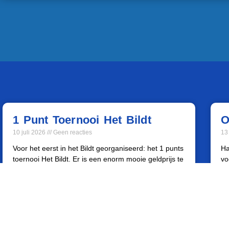
1 Punt Toernooi Het Bildt
O
10 juli 2026
Geen reacties
13
Voor het eerst in het Bildt georganiseerd: het 1 punts
Ha
toernooi Het Bildt. Er is een enorm mooie geldprijs te
vo
verdienen! Zie hieronder voor meer
ge
de
Lees verder »
Le