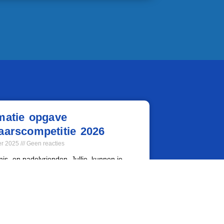
matie opgave
aarscompetitie 2026
er 2025
Geen reacties
nis- en padelvrienden, Jullie kunnen je
even voor de voorjaars-tennis en / of padel
ie. Hieronder volgt een overzicht wanneer
mpetitie gespeeld
er »