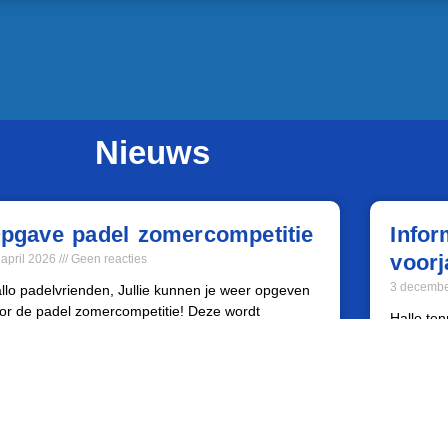
Nieuws
pgave padel zomercompetitie
Infor
voorj
 april 2026
Geen reacties
3 decemb
llo padelvrienden, Jullie kunnen je weer opgeven
or de padel zomercompetitie! Deze wordt
Hallo ten
speeld in week 22 t/m 28, waarvan week 27 en 28
weer opg
competit
welke co
es verder »
Lees verd